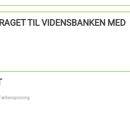
RAGET TIL VIDENSBANKEN MED
T
Fællesspisning
+
−