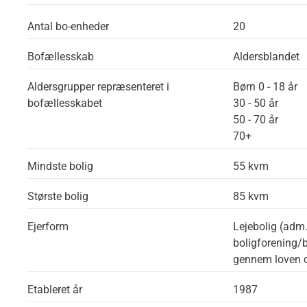
Antal bo-enheder
20
Bofællesskab
Aldersblandet
Aldersgrupper repræsenteret i
Børn 0 - 18 år
bofællesskabet
30 - 50 år
50 - 70 år
70+
Mindste bolig
55 kvm
Største bolig
85 kvm
Ejerform
Lejebolig (adm
boligforening/b
gennem loven 
Etableret år
1987