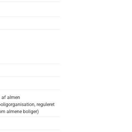
. af almen
oligorganisation, reguleret
om almene boliger)