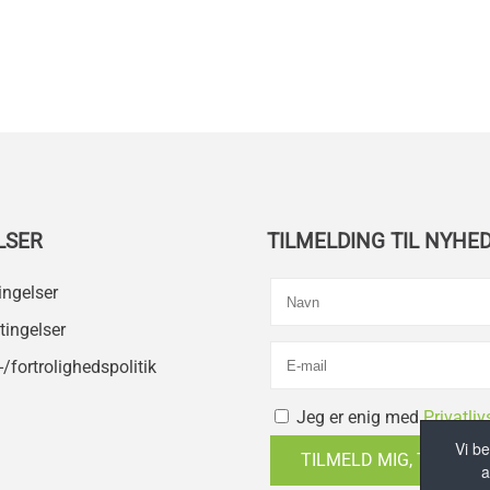
LSER
TILMELDING TIL NYHE
ingelser
ingelser
/fortrolighedspolitik
Jeg er enig med
Privatliv
Vi be
TILMELD MIG, TAK!
a