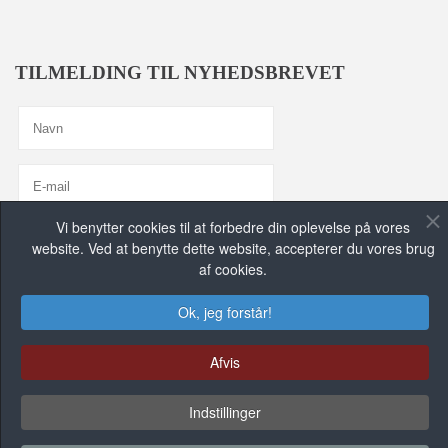
TILMELDING TIL NYHEDSBREVET
Vi benytter cookies til at forbedre din oplevelse på vores
Jeg er enig med
Privatlivspolitik
website. Ved at benytte dette website, accepterer du vores brug
af cookies.
TILMELD MIG, TAK!
Ok, jeg forstår!
FIND OS PÅ DE SOCIALE MEDIER
Afvis
Indstillinger
FACEBOOK GRUPPE