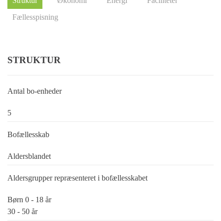
Struktur
Økonomi
Energi
Faciliteter
Fællesspisning
STRUKTUR
Antal bo-enheder
5
Bofællesskab
Aldersblandet
Aldersgrupper repræsenteret i bofællesskabet
Børn 0 - 18 år
30 - 50 år