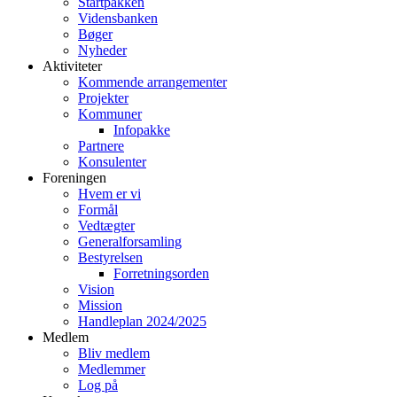
Startpakken
Vidensbanken
Bøger
Nyheder
Aktiviteter
Kommende arrangementer
Projekter
Kommuner
Infopakke
Partnere
Konsulenter
Foreningen
Hvem er vi
Formål
Vedtægter
Generalforsamling
Bestyrelsen
Forretningsorden
Vision
Mission
Handleplan 2024/2025
Medlem
Bliv medlem
Medlemmer
Log på