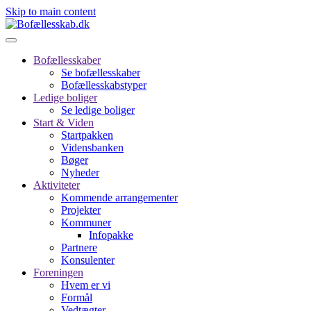
Skip to main content
Bofællesskaber
Se bofællesskaber
Bofællesskabstyper
Ledige boliger
Se ledige boliger
Start & Viden
Startpakken
Vidensbanken
Bøger
Nyheder
Aktiviteter
Kommende arrangementer
Projekter
Kommuner
Infopakke
Partnere
Konsulenter
Foreningen
Hvem er vi
Formål
Vedtægter