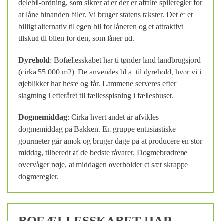
delebil-ordning, som sikrer at er der er aftalte spileregler for
at låne hinanden biler. Vi bruger statens takster. Det er et
billigt alternativ til egen bil for låneren og et attraktivt
tilskud til bilen for den, som låner ud.
Dyrehold
: Bofællesskabet har ti tønder land landbrugsjord
(cirka 55.000 m2). De anvendes bl.a. til dyrehold, hvor vi i
øjeblikket har heste og får. Lammene serveres efter
slagtning i efteråret til fællesspisning i fælleshuset.
Dogmemiddag
: Cirka hvert andet år afvikles
dogmemiddag på Bakken. En gruppe entusiastiske
gourmeter går amok og bruger dage på at producere en stor
middag, tilberedt af de bedste råvarer. Dogmebrødrene
overvåger nøje, at middagen overholder et sæt skrappe
dogmeregler.
BOFÆLLESSKABET HAR