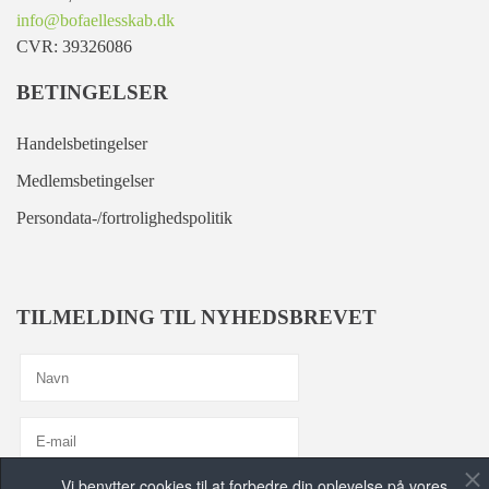
info@bofaellesskab.dk
CVR: 39326086
BETINGELSER
Handelsbetingelser
Medlemsbetingelser
Persondata-/fortrolighedspolitik
TILMELDING TIL NYHEDSBREVET
Vi benytter cookies til at forbedre din oplevelse på vores