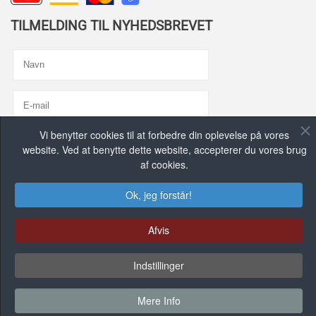
TILMELDING TIL NYHEDSBREVET
Vi benytter cookies til at forbedre din oplevelse på vores
Jeg er enig med
Privatlivspolitik
website. Ved at benytte dette website, accepterer du vores brug
af cookies.
TILMELD MIG, TAK!
Ok, jeg forstår!
FIND OS PÅ DE SOCIALE MEDIER
Afvis
Indstillinger
FACEBOOK GRUPPE
Mere Info