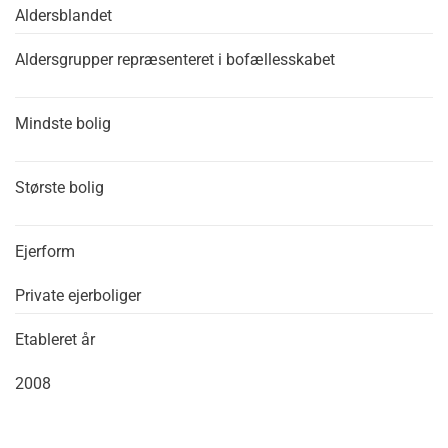
Aldersblandet
Aldersgrupper repræsenteret i bofællesskabet
Mindste bolig
Største bolig
Ejerform
Private ejerboliger
Etableret år
2008
Leaflet
|
©
OpenStreetMap