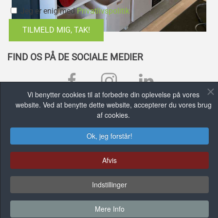
Jeg er enig med
Privatlivspolitik
TILMELD MIG, TAK!
FIND OS PÅ DE SOCIALE MEDIER
Vi benytter cookies til at forbedre din oplevelse på vores
website. Ved at benytte dette website, accepterer du vores brug
FACEBOOK GRUPPE
af cookies.
Ok, jeg forstår!
Afvis
Indstillinger
Mere Info