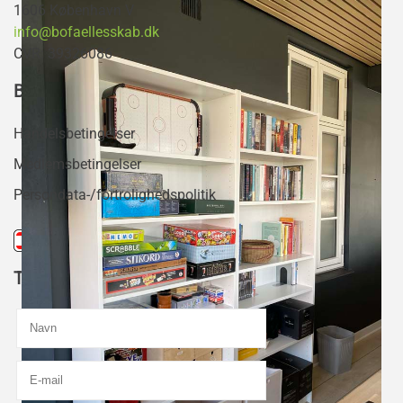
1606 København V
info@bofaellesskab.dk
CVR: 39326086
BETINGELSER
Handelsbetingelser
Medlemsbetingelser
Persondata-/fortrolighedspolitik
TILMELDING TIL NYHEDSBREVET