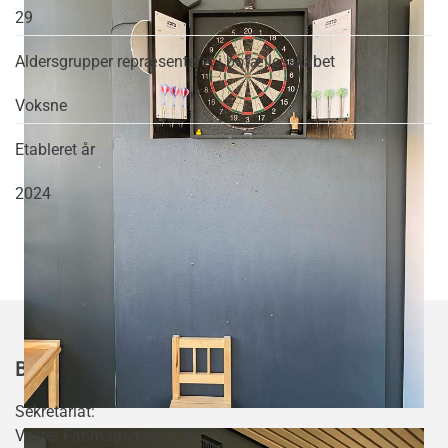
29
Aldersgrupper repræsenteret i bofællesskabet
Voksne
Etableret år
2024
BOFÆLLESSKAB.DK
Sekretariat:
Vester Farimagsgade 1, 8.