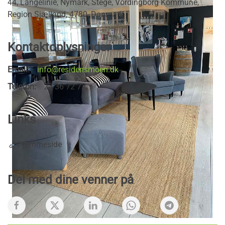
44, Langelinie, Nymark, Stege, Vordingborg Kommune,
Region Sjælland, 4780, Danmark
Kontaktoplysninger
Email:
info@residensmoen.dk
Telefon:
22 36 72 72
Links
Hjemmeside
Del med dine venner på