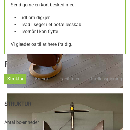
Send gerne en kort besked med:
Lidt om dig/jer
Hvad I søger i et bofællesskab
Hvornår I kan flytte
Vi glæder os til at høre fra dig.
FAKTA OM BOLIGEN
Struktur
Energi
Faciliteter
Fællesspisning
STRUKTUR
Antal bo-enheder