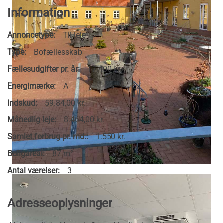
Information
Annoncetype:
Til leje
Type:
Bofællesskab
Fællesudgifter pr. år:
17.400 kr.
Energimærke:
A
Indskud:
59.84,00 kr.
Månedlig leje:
8.464,00 kr.
Samlet forbrug pr. md.:
1.550 kr.
Boligareal:
87 m²
Antal værelser:
3
Adresseoplysninger