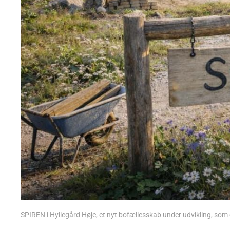
SPIREN i Hyllegård Høje, et nyt bofællesskab under udvikling, so