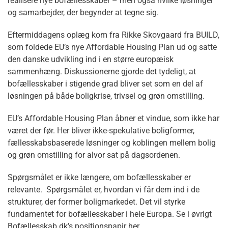
realisere nye bofællesskaber – men også hvilke løsninger
og samarbejder, der begynder at tegne sig.
Eftermiddagens oplæg kom fra Rikke Skovgaard fra BUILD,
som foldede EU’s nye Affordable Housing Plan ud og satte
den danske udvikling ind i en større europæisk
sammenhæng. Diskussionerne gjorde det tydeligt, at
bofællesskaber i stigende grad bliver set som en del af
løsningen på både boligkrise, trivsel og grøn omstilling.
EU’s Affordable Housing Plan åbner et vindue, som ikke har
været der før. Her bliver ikke-spekulative boligformer,
fællesskabsbaserede løsninger og koblingen mellem bolig
og grøn omstilling for alvor sat på dagsordenen.
Spørgsmålet er ikke længere, om bofællesskaber er
relevante. Spørgsmålet er, hvordan vi får dem ind i de
strukturer, der former boligmarkedet. Det vil styrke
fundamentet for bofællesskaber i hele Europa. Se i øvrigt
Bofællesskab.dk’s positionspapir her.