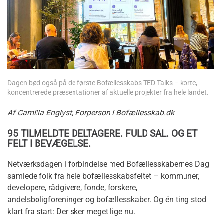
Dagen bød også på de første Bofællesskabs TED Talks – korte,
koncentrerede præsentationer af aktuelle projekter fra hele landet.
Af Camilla Englyst, Forperson i Bofællesskab.dk
95 TILMELDTE DELTAGERE. FULD SAL. OG ET
FELT I BEVÆGELSE.
Netværksdagen i forbindelse med Bofællesskabernes Dag
samlede folk fra hele bofællesskabsfeltet – kommuner,
developere, rådgivere, fonde, forskere,
andelsboligforeninger og bofællesskaber. Og én ting stod
klart fra start: Der sker meget lige nu.