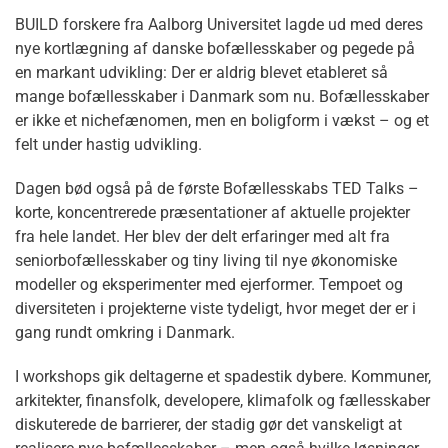
BUILD forskere fra Aalborg Universitet lagde ud med deres
nye kortlægning af danske bofællesskaber og pegede på
en markant udvikling: Der er aldrig blevet etableret så
mange bofællesskaber i Danmark som nu. Bofællesskaber
er ikke et nichefænomen, men en boligform i vækst – og et
felt under hastig udvikling.
Dagen bød også på de første Bofællesskabs TED Talks –
korte, koncentrerede præsentationer af aktuelle projekter
fra hele landet. Her blev der delt erfaringer med alt fra
seniorbofællesskaber og tiny living til nye økonomiske
modeller og eksperimenter med ejerformer. Tempoet og
diversiteten i projekterne viste tydeligt, hvor meget der er i
gang rundt omkring i Danmark.
I workshops gik deltagerne et spadestik dybere. Kommuner,
arkitekter, finansfolk, developere, klimafolk og fællesskaber
diskuterede de barrierer, der stadig gør det vanskeligt at